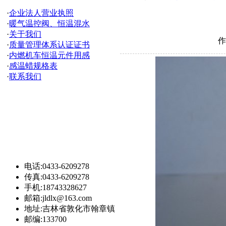
新闻公告
·
企业法人营业执照
·
暖气温控阀、恒温混水
·
关于我们
作
·
质量管理体系认证证书
·
内燃机车恒温元件用感
·
感温蜡规格表
·
联系我们
联系我们
电话:0433-6209278
传真:0433-6209278
手机:18743328627
邮箱:jldlx@163.com
地址:吉林省敦化市翰章镇
邮编:133700